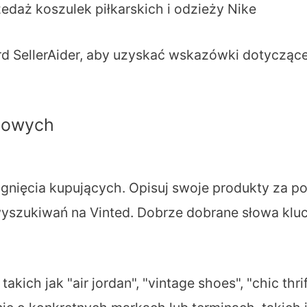
daż koszulek piłkarskich i odzieży Nike
rd SellerAider, aby uzyskać wskazówki dotycząc
zowych
gnięcia kupujących. Opisuj swoje produkty za 
 wyszukiwań na Vinted. Dobrze dobrane słowa 
ich jak "air jordan", "vintage shoes", "chic thrif